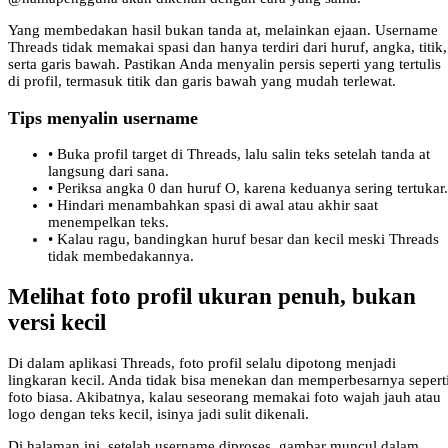
Yang membedakan hasil bukan tanda at, melainkan ejaan. Username
Threads tidak memakai spasi dan hanya terdiri dari huruf, angka, titik,
serta garis bawah. Pastikan Anda menyalin persis seperti yang tertulis
di profil, termasuk titik dan garis bawah yang mudah terlewat.
Tips menyalin username
•
Buka profil target di Threads, lalu salin teks setelah tanda at
langsung dari sana.
•
Periksa angka 0 dan huruf O, karena keduanya sering tertukar.
•
Hindari menambahkan spasi di awal atau akhir saat
menempelkan teks.
•
Kalau ragu, bandingkan huruf besar dan kecil meski Threads
tidak membedakannya.
Melihat foto profil ukuran penuh, bukan
versi kecil
Di dalam aplikasi Threads, foto profil selalu dipotong menjadi
lingkaran kecil. Anda tidak bisa menekan dan memperbesarnya sepert
foto biasa. Akibatnya, kalau seseorang memakai foto wajah jauh atau
logo dengan teks kecil, isinya jadi sulit dikenali.
Di halaman ini, setelah username diproses, gambar muncul dalam