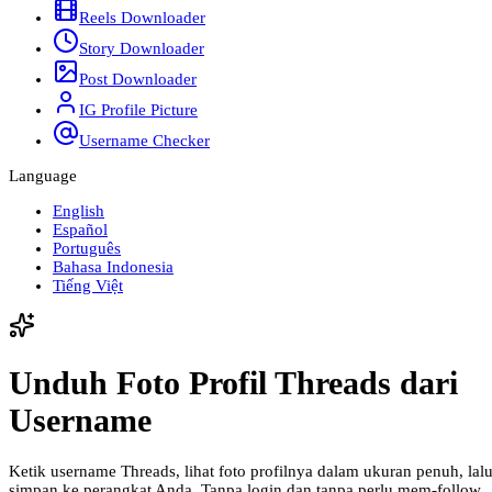
Reels Downloader
Story Downloader
Post Downloader
IG Profile Picture
Username Checker
Language
English
Español
Português
Bahasa Indonesia
Tiếng Việt
Unduh Foto Profil Threads dari
Username
Ketik username Threads, lihat foto profilnya dalam ukuran penuh, lal
simpan ke perangkat Anda. Tanpa login dan tanpa perlu mem-follow