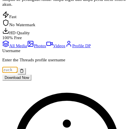
akun.
Fast
No Watermark
HD Quality
100% Free
All Media
Photos
Videos
Profile DP
Username
Enter the Threads profile username
Download Now