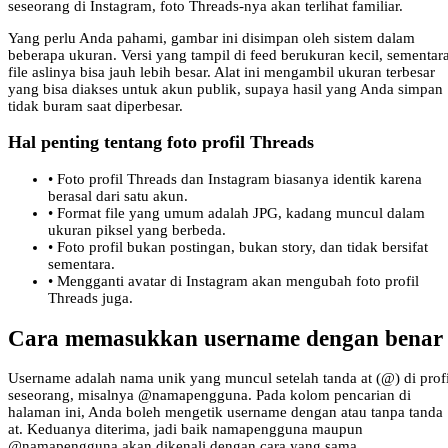
seseorang di Instagram, foto Threads-nya akan terlihat familiar.
Yang perlu Anda pahami, gambar ini disimpan oleh sistem dalam
beberapa ukuran. Versi yang tampil di feed berukuran kecil, sementar
file aslinya bisa jauh lebih besar. Alat ini mengambil ukuran terbesar
yang bisa diakses untuk akun publik, supaya hasil yang Anda simpan
tidak buram saat diperbesar.
Hal penting tentang foto profil Threads
•
Foto profil Threads dan Instagram biasanya identik karena
berasal dari satu akun.
•
Format file yang umum adalah JPG, kadang muncul dalam
ukuran piksel yang berbeda.
•
Foto profil bukan postingan, bukan story, dan tidak bersifat
sementara.
•
Mengganti avatar di Instagram akan mengubah foto profil
Threads juga.
Cara memasukkan username dengan benar
Username adalah nama unik yang muncul setelah tanda at (@) di profi
seseorang, misalnya @namapengguna. Pada kolom pencarian di
halaman ini, Anda boleh mengetik username dengan atau tanpa tanda
at. Keduanya diterima, jadi baik namapengguna maupun
@namapengguna akan dikenali dengan cara yang sama.