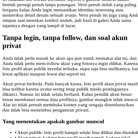
bentuk persegi penuh tanpa potongan. Versi penuh inilah yang paling
berguna kalau Anda ingin memastikan identitas seseorang atau
memeriksa detail desain sebuah avatar. Versi penuh ini juga yang And
simpan saat menekan tombol unduh, jadi hasil di galeri Anda sama
tajamnya dengan yang tampil di layar.
Tanpa login, tanpa follow, dan soal akun
privat
Anda tidak perlu masuk ke akun apa pun untuk memakai alat ini, dan
Anda tidak perlu mem-follow akun yang fotonya ingin dilihat. Karena
foto profil akun publik bersifat terbuka, siapa saja bisa melihatnya, ba
lewat aplikasi maupun lewat alat seperti ini.
Akun privat berbeda. Pada banyak kasus, foto profil akun privat masi
bisa terlihat karena avatar sering tetap publik meski postingannya
dikunci. Namun ini tidak selalu berhasil. Kalau pemilik akun benar-
benar membatasi semua data profilnya, gambar mungkin tidak muncul
Alat ini tidak pernah membuka konten yang sengaja disembunyikan
dan tidak bisa menembus pengaturan privasi.
Yang menentukan apakah gambar muncul
•
Akun publik: foto profil hampir selalu bisa dilihat dan diunduh
•
Akun privat: kadang foto profil masih tampil, kadang tidak,