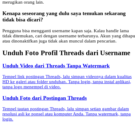
merugikan orang lain.
Kenapa seseorang yang dulu saya temukan sekarang
tidak bisa dicari?
Pengguna bisa mengganti username kapan saja. Kalau handle lama
tidak ditemukan, cari dengan username terbarunya. Akun yang dihap
atau dinonaktifkan juga tidak akan muncul dalam pencarian.
Unduh Foto Profil Threads dari Username
Unduh Video dari Threads Tanpa Watermark
Tempel link postingan Threads, lalu simpan videonya dalam kualitas
HD ke galeri atau folder unduhan. Tanpa login, tanpa instal aplikasi,
tanpa logo menempel di video.
Unduh Foto dari Postingan Threads
Tempel tautan postingan Threads, lalu simpan setiap gambar dalam
resolusi asli ke ponsel atau komputer Anda. Tanpa watermark, tanpa
login.