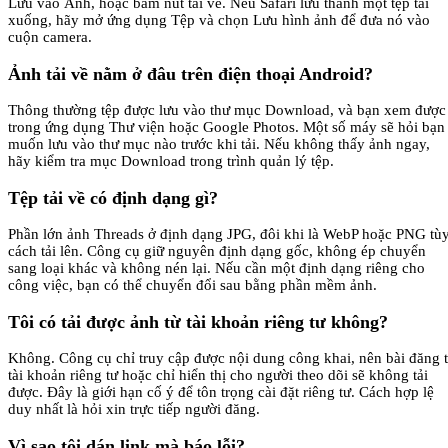
Lưu vào Ảnh, hoặc bấm nút tải về. Nếu Safari lưu thành một tệp tải
xuống, hãy mở ứng dụng Tệp và chọn Lưu hình ảnh để đưa nó vào
cuộn camera.
Ảnh tải về nằm ở đâu trên điện thoại Android?
Thông thường tệp được lưu vào thư mục Download, và bạn xem được
trong ứng dụng Thư viện hoặc Google Photos. Một số máy sẽ hỏi bạn
muốn lưu vào thư mục nào trước khi tải. Nếu không thấy ảnh ngay,
hãy kiểm tra mục Download trong trình quản lý tệp.
Tệp tải về có định dạng gì?
Phần lớn ảnh Threads ở định dạng JPG, đôi khi là WebP hoặc PNG tù
cách tải lên. Công cụ giữ nguyên định dạng gốc, không ép chuyển
sang loại khác và không nén lại. Nếu cần một định dạng riêng cho
công việc, bạn có thể chuyển đổi sau bằng phần mềm ảnh.
Tôi có tải được ảnh từ tài khoản riêng tư không?
Không. Công cụ chỉ truy cập được nội dung công khai, nên bài đăng 
tài khoản riêng tư hoặc chỉ hiển thị cho người theo dõi sẽ không tải
được. Đây là giới hạn cố ý để tôn trọng cài đặt riêng tư. Cách hợp lệ
duy nhất là hỏi xin trực tiếp người đăng.
Vì sao tôi dán link mà báo lỗi?