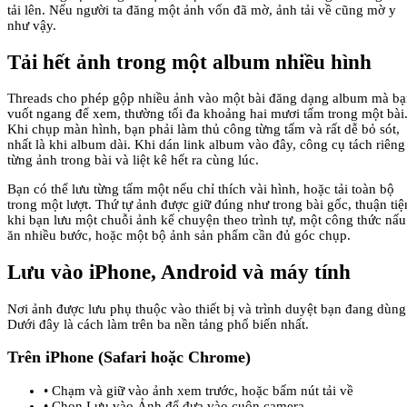
tải lên. Nếu người ta đăng một ảnh vốn đã mờ, ảnh tải về cũng mờ y
như vậy.
Tải hết ảnh trong một album nhiều hình
Threads cho phép gộp nhiều ảnh vào một bài đăng dạng album mà b
vuốt ngang để xem, thường tối đa khoảng hai mươi tấm trong một bài
Khi chụp màn hình, bạn phải làm thủ công từng tấm và rất dễ bỏ sót,
nhất là khi album dài. Khi dán link album vào đây, công cụ tách riêng
từng ảnh trong bài và liệt kê hết ra cùng lúc.
Bạn có thể lưu từng tấm một nếu chỉ thích vài hình, hoặc tải toàn bộ
trong một lượt. Thứ tự ảnh được giữ đúng như trong bài gốc, thuận tiệ
khi bạn lưu một chuỗi ảnh kể chuyện theo trình tự, một công thức nấu
ăn nhiều bước, hoặc một bộ ảnh sản phẩm cần đủ góc chụp.
Lưu vào iPhone, Android và máy tính
Nơi ảnh được lưu phụ thuộc vào thiết bị và trình duyệt bạn đang dùng
Dưới đây là cách làm trên ba nền tảng phổ biến nhất.
Trên iPhone (Safari hoặc Chrome)
•
Chạm và giữ vào ảnh xem trước, hoặc bấm nút tải về
•
Chọn Lưu vào Ảnh để đưa vào cuộn camera