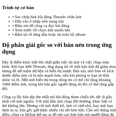
Trình tự cơ bản
•
Sao chép link bài đăng Threads chứa ảnh
•
Dán vào ô nhập trên trang này
•
Bấm nút để công cụ đọc bài đăng
•
Xem trước rồi chọn ảnh muốn lưu
•
Bấm tải về từng tấm hoặc tải toàn bộ album
Độ phân giải gốc so với bản nén trong ứng
dụng
Đây là điểm khác biệt lớn nhất giữa việc tải ảnh và việc chụp màn
hình. Khi bạn lướt Threads, ứng dụng tải về một bản ảnh đã giảm dun
lượng để tiết kiệm dữ liệu và hiển thị mượt. Bản này nhỏ hơn về kích
thước điểm ảnh và bị nén mạnh hơn, nên khi phóng to bạn sẽ thấy
nhòe và rỗ. Một ảnh hiển thị trong dòng tin có thể chỉ rộng khoảng
1080 điểm ảnh, trong khi bản gốc người đăng tải lên có thể rộng gấp
đôi.
Công cụ lấy bản tệp lớn nhất mà bài đăng tham chiếu tới, tức là gần
nhất với ảnh nguồn. Với một tấm ảnh chụp đời thường, khác biệt có
thể không lớn. Nhưng với ảnh thiết kế, ảnh có chữ nhỏ, hay ảnh bạn
định in ra, bản gốc giữ được nhiều chi tiết hơn hẳn. Cần nói thẳng mộ
điều: công cụ không thể tạo ra độ nét cao hơn bản mà người đăng đã