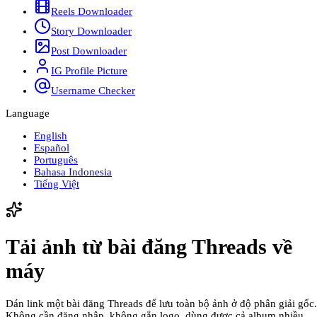
Reels Downloader
Story Downloader
Post Downloader
IG Profile Picture
Username Checker
Language
English
Español
Português
Bahasa Indonesia
Tiếng Việt
Tải ảnh từ bài đăng Threads về
máy
Dán link một bài đăng Threads để lưu toàn bộ ảnh ở độ phân giải gốc.
Không cần đăng nhập, không gắn logo, dùng được cả album nhiều