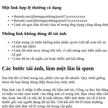
Một link hợp lệ thường có dạng
•
threads.net/@tennguoidung/post/Cxxxxxxxxxx
•
threads.com/@tennguoidung/post/Cxxxxxxxxxx
•
Link rút gọn dán từ nút chia sẻ trong ứng dụng cũng dùng đư
Những link không dùng để tải ảnh
•
Link trang cá nhân không kèm phần /post/ (chỉ để xem hồ sơ
và ảnh đại diện)
•
Link tới một story đang trôi nổi, vì nội dung này biến mất sau
24 giờ
•
Link đã bị cắt ngắn sai hoặc thiếu mã bài đăng
Các bước tải ảnh, làm một lần là quen
Sau khi đã có link trong tay, phần còn lại rất nhanh. Quy trình giống
nhau dù bạn đang dùng điện thoại hay máy tính.
Dán link vào ô nhập ở đầu trang rồi bấm nút tải. Công cụ đọc bài đăn
và hiện ra bản xem trước của từng ảnh có trong bài. Bạn chọn tấm cầ
lưu, hoặc lưu tất cả nếu đó là một album. Mỗi ảnh được trả về ở kích
thước gốc mà người đăng đã tải lên. Với kết nối Wi-Fi bình thường,
một tấm ảnh đơn xử lý xong chỉ trong vài giây.