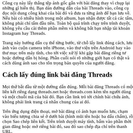
Công cụ này lấy thẳng tệp ảnh gốc gắn với bài đăng thay vì chụp lại
những gì hiển thị. Bạn dán đường dẫn của bài Threads vào, công cụ
đọc nội dung công khai của bài đó và đưa ra từng ảnh để bạn lưu về.
Nếu bài có nhiều hình trong một album, bạn nhận được tất cả các tấm
không phải chỉ tấm đầu tiên. Toàn bộ quá trình chạy trên trình duyệt,
không yêu cầu cài thêm phần mềm và không bắt bạn nhập tài khoản
Instagram hay Threads.
Trang này hướng dẫn cụ thể từng bước, từ chỗ lấy link đúng cách, lưu
ảnh vào cuộn camera trên iPhone, vào thư viện trên Android hay vào
thư mục trên máy tính, cho tới việc xử lý khi gặp bài đăng riêng tư
hoặc đường dẫn bị hỏng. Phần cuối nói rõ những giới hạn có thật và
cách dùng ảnh sao cho tôn trọng bản quyền của người đăng.
Cách lấy đúng link bài đăng Threads
Mọi thứ bắt đầu từ một đường dẫn đúng. Mỗi bài đăng Threads có mộ
liên kết riêng dạng threads.net hoặc threads.com kèm tên người dùng
và một chuỗi mã của bài đó. Bạn cần link trỏ tới chính bài chứa ảnh,
không phải link trang cá nhân chung của ai đó.
Trên ứng dụng điện thoại, mở bài đăng có ảnh bạn muốn lưu, chạm
vào biểu tượng chia sẻ ở dưới bài (hình mũi tên hoặc ba dấu chấm), rồ
chọn Sao chép liên kết. Trên trình duyệt máy tính, bấm vào phần thời
gian đăng hoặc mở riêng bài đó, sau đó sao chép địa chỉ trên thanh
URL.