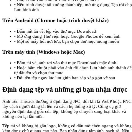
•
Nếu trình duyệt tải xuống thành tệp, mở ứng dụng Tệp rồi ch
Lưu hình ảnh
Trên Android (Chrome hoặc trình duyệt khác)
•
Bấm nút tải về, tệp vào thư mục Download
•
Mở ứng dụng Thư viện hoặc Google Photos để xem ảnh
•
Một số máy hỏi nơi lưu, bạn chọn thư mục mong muốn
Trên máy tính (Windows hoặc Mac)
•
Bấm tải về, ảnh rơi vào thư mục Downloads mặc định
•
Hoặc bấm chuột phải vào ảnh rồi chọn Lưu hình ảnh thành để
tự đặt tên và chọn thư mục
•
Đổi tên tệp ngay lúc lưu giúp bạn sắp xếp gọn về sau
Định dạng tệp và những gì bạn nhận được
Ảnh trên Threads thường ở định dạng JPG, đôi khi là WebP hoặc PNG
tùy cách người đăng tải lên và cách hệ thống xử lý. Công cụ giữ
nguyên định dạng gốc của tệp, không ép chuyển sang loại khác và
không nén lại lần nữa.
Tệp tải về không bị gắn logo, không có dấu mờ chèn ngang và không
kèm dòng chữ quảng cáo nào. Bạn nhận đúng tấm ảnh, sạch sẽ. Nếu