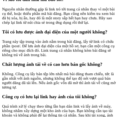
Nguyên nhân thường gặp là link trỏ tới trang cá nhân thay vì một bài
cụ thể, hoặc thiếu phần mã bài đăng. Bạn cũng nên kiểm tra xem bài
đã bị xóa, bị ẩn, hay đó là một story sắp hết hạn hay chưa. Hãy sao
chép lại link từ nút chia sẻ trong ứng dụng rồi thử lại.
Tôi có lưu được ảnh đại diện của một người không?
Trang này tập trung vào ảnh nằm trong bài đăng, lấy từ link có chứa
phần /post/. Để lưu ảnh đại diện của một hồ sơ, bạn cần một công cụ
riêng cho mục đích đó. Link trang cá nhân không kèm bài đăng sẽ
không trả về ảnh trong bài.
Chất lượng ảnh tải về có cao hơn bản gốc không?
Không. Công cụ lấy bản tệp lớn nhất mà bài đăng tham chiếu, tức là
gần nhất với ảnh nguồn, nhưng không thể tạo độ nét vượt quá bản
người đăng đã tải lên. Nếu ảnh gốc vốn đã mờ thì ảnh tải về cũng mờ
tương tự.
Công cụ có lưu lại link hay ảnh của tôi không?
Quá trình xử lý chạy theo từng lần bạn dán link và lấy ảnh về máy,
không nhằm xây dựng một kho ảnh của bạn. Bạn không cần tạo tài
khoản và không phải để lại thông tin cá nhân. Sau khi tải xong, ảnh