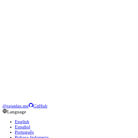
@rajatdas.me
GitHub
Language
English
Español
Português
Bahasa Indonesia