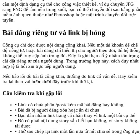
cần một định dạng cụ thể cho công việc thiết kế, ví dụ chuyển JPG
sang PNG để làm nền trong suốt, bạn có thể chuyển đổi sau bằng phầ
mềm ảnh quen thuộc như Photoshop hoặc một trình chuyển đổi trực
tuyến.
Bài đăng riêng tư và link bị hỏng
Công cụ chỉ đọc được nội dung công khai. Nếu một tài khoản để chế
độ riêng tư, hoặc bài đăng chỉ hiển thị cho người theo dõi, thì hệ thốn
không thể truy cập ảnh trong đó. Đây là giới hạn cố ý nhằm tôn trọng
cài đặt riêng tư của người dùng. Trong trường hợp này, cách duy nhất
hợp lệ là hỏi xin trực tiếp người đăng.
Nếu báo lỗi dù bài là công khai, thường do link có vấn đề. Hãy kiểm
tra lại theo vài bước dưới đây trước khi thử lại.
Cần kiểm tra khi gặp lỗi
•
Link có chứa phần /post/ kèm mã bài đăng hay không
•
Bài đã bị người đăng xóa hoặc ẩn đi chưa
•
Bạn dán nhầm link trang cá nhân thay vì link một bài cụ thể
•
Đó có phải nội dung story sắp hết hạn không, vì story không
tải được
•
Thử sao chép lại link một lần nữa từ nút chia sẻ trong ứng dụn