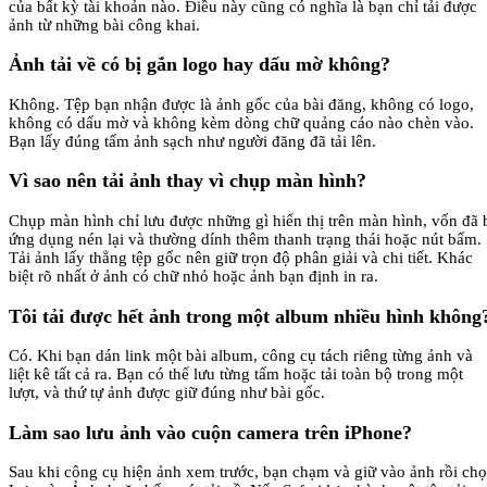
của bất kỳ tài khoản nào. Điều này cũng có nghĩa là bạn chỉ tải được
ảnh từ những bài công khai.
Ảnh tải về có bị gắn logo hay dấu mờ không?
Không. Tệp bạn nhận được là ảnh gốc của bài đăng, không có logo,
không có dấu mờ và không kèm dòng chữ quảng cáo nào chèn vào.
Bạn lấy đúng tấm ảnh sạch như người đăng đã tải lên.
Vì sao nên tải ảnh thay vì chụp màn hình?
Chụp màn hình chỉ lưu được những gì hiển thị trên màn hình, vốn đã 
ứng dụng nén lại và thường dính thêm thanh trạng thái hoặc nút bấm.
Tải ảnh lấy thẳng tệp gốc nên giữ trọn độ phân giải và chi tiết. Khác
biệt rõ nhất ở ảnh có chữ nhỏ hoặc ảnh bạn định in ra.
Tôi tải được hết ảnh trong một album nhiều hình không
Có. Khi bạn dán link một bài album, công cụ tách riêng từng ảnh và
liệt kê tất cả ra. Bạn có thể lưu từng tấm hoặc tải toàn bộ trong một
lượt, và thứ tự ảnh được giữ đúng như bài gốc.
Làm sao lưu ảnh vào cuộn camera trên iPhone?
Sau khi công cụ hiện ảnh xem trước, bạn chạm và giữ vào ảnh rồi ch