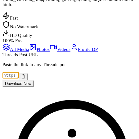
hình.
Fast
No Watermark
HD Quality
100% Free
All Media
Photos
Videos
Profile DP
Threads Post URL
Paste the link to any Threads post
Download Now